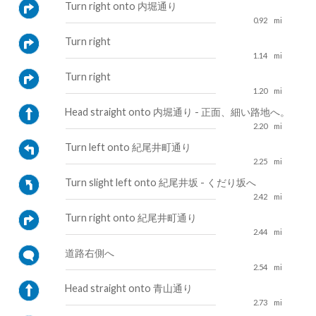
Turn right onto 内堀通り
0.92
mi
Turn right
1.14
mi
Turn right
1.20
mi
Head straight onto 内堀通り - 正面、細い路地へ。
2.20
mi
Turn left onto 紀尾井町通り
2.25
mi
Turn slight left onto 紀尾井坂 - くだり坂へ
2.42
mi
Turn right onto 紀尾井町通り
2.44
mi
道路右側へ
2.54
mi
Head straight onto 青山通り
2.73
mi