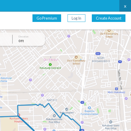
x
Go Premium
Log In
Create Account
Elevation
0 ft