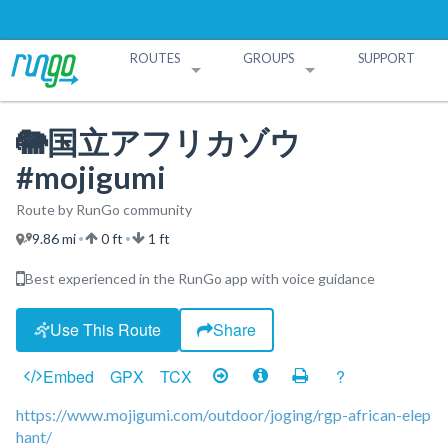
ROUTES
GROUPS
SUPPORT
Search Routes
Search Groups
Create a Route
Create a Group
🐘国立アフリカゾウ
#mojigumi
Route by RunGo community
9.86 mi
0 ft
1 ft
•
•
Best experienced in the RunGo app with voice guidance
Use This Route
Share
Embed
GPX
TCX
?
https://www.mojigumi.com/outdoor/joging/rgp-african-elep
hant/