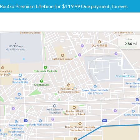
RunGo Premium Lifetime for $119.99 One payment, forever.
Distance
9.86 mi