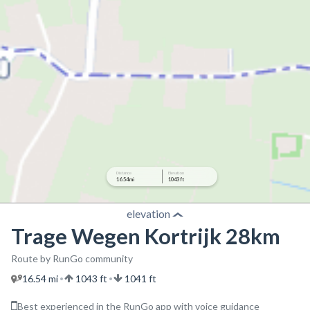
Distance
Elevation
16.54 mi
1043 ft
elevation
Trage Wegen Kortrijk 28km
Route by RunGo community
16.54 mi
1043 ft
1041 ft
•
•
Best experienced in the RunGo app with voice guidance