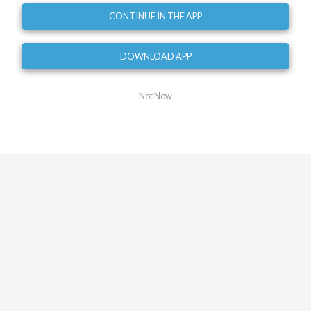
5.52
mi
CONTINUE IN THE APP
Turn right onto Cureweg
5.54
mi
DOWNLOAD APP
Turn right onto Knokstraat
5.62
mi
Not Now
Turn left onto Bergstraat
5.68
mi
Turn left onto Wolverijdreef
5.95
mi
Turn right onto Wolverijdreef
6.08
mi
Turn right onto Wolverijdreef
6.18
mi
Turn left onto Lampestraat
6.31
mi
Turn left onto Smokkelpotstraat
6.85
mi