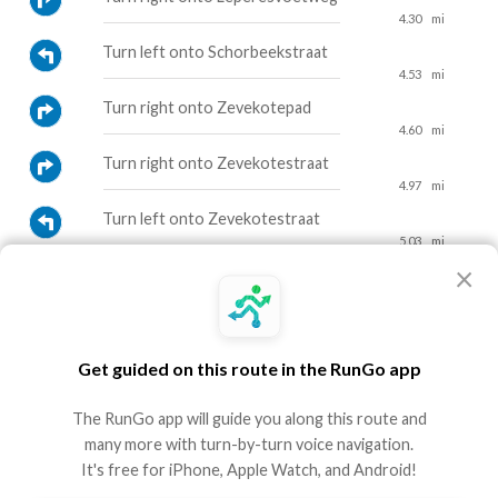
4.30
mi
Turn left onto Schorbeekstraat
4.53
mi
Turn right onto Zevekotepad
4.60
mi
Turn right onto Zevekotestraat
4.97
mi
Turn left onto Zevekotestraat
5.03
mi
×
Turn left onto Luingnestraat
5.12
mi
Turn left onto Allartbosweg
5.20
mi
Get guided on this route in the RunGo app
Turn right onto Lauwsestraat
5.39
mi
The RunGo app will guide you along this route and
Turn right onto Aalbekeplaats
many more with turn-by-turn voice navigation.
5.45
mi
It's free for iPhone, Apple Watch, and Android!
Turn right onto Moeskroensesteenweg